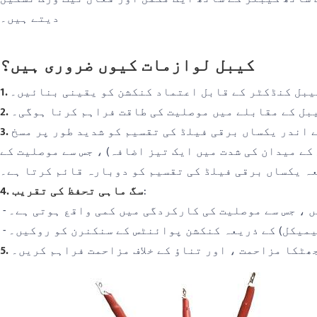
دیتے ہیں۔
کیبل لوازمات کیوں ضروری ہیں؟
کیبل کنڈکٹر کے قابل اعتماد کنکشن کو یقینی بنائیں۔
یبل کے مقابلے میں موصلیت کی طاقت فراہم کرنا ہوگی۔
کے اندر یکساں برقی فیلڈ کی تقسیم کو شدید طور پر مسخ
ے میدان کی شدت میں ایک تیز اضافہ) ، جس سے موصلیت کے
ہ یکساں برقی فیلڈ کی تقسیم کو دوبارہ قائم کرتا ہے۔
:
4. سگ ماہی تحفظ کی تقریب
ں ، جس سے موصلیت کی کارکردگی میں کمی واقع ہوتی ہے۔
کیمیکل) کے ذریعہ کنکشن پوائنٹس کے سنکنرن کو روکیں۔
ھٹکا مزاحمت ، اور تناؤ کے خلاف مزاحمت فراہم کریں۔