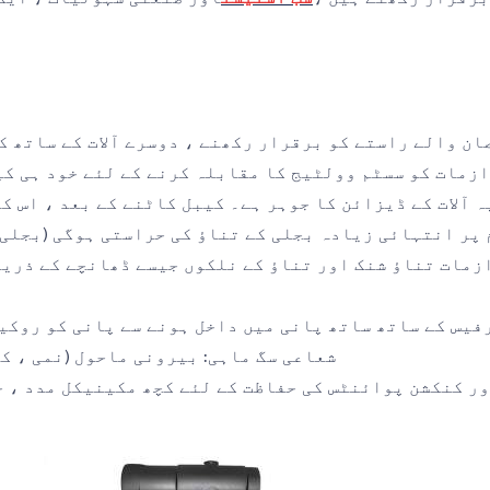
صان والے راستے کو برقرار رکھنے ، دوسرے آلات کے ساتھ 
وازمات کو سسٹم وولٹیج کا مقابلہ کرنے کے لئے خود ہی ک
یہ آلات کے ڈیزائن کا جوہر ہے۔ کیبل کاٹنے کے بعد ، اس 
پر انتہائی زیادہ بجلی کے تناؤ کی حراستی ہوگی (بجلی ک
زمات تناؤ شنک اور تناؤ کے نلکوں جیسے ڈھانچے کے ذریع
ٹرفیس کے ساتھ ساتھ پانی میں داخل ہونے سے پانی کو روکی
- شعاعی سگ ماہی: بیرونی ماحول (نمی ، 
ور کنکشن پوائنٹس کی حفاظت کے لئے کچھ مکینیکل مدد ، ج