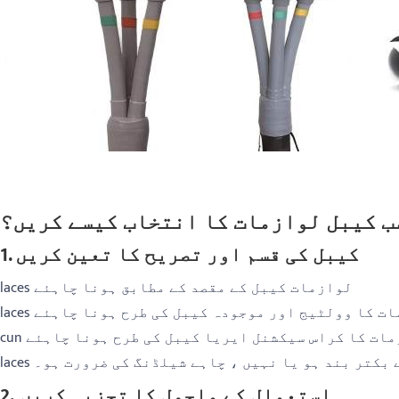
ب کیبل لوازمات کا انتخاب کیسے کریں؟
1. کیبل کی قسم اور تصریح کا تعین کریں
laces لوازمات کیبل کے مقصد کے مطابق ہونا چاہئے
لوازمات کا وولٹیج اور موجودہ کیبل کی طرح ہونا چاہئے
ازمات کا کراس سیکشنل ایریا کیبل کی طرح ہونا چاہئے
ہے بکتر بند ہو یا نہیں ، چاہے شیلڈنگ کی ضرورت ہو۔
2. استعمال کے ماحول کا تجزیہ کریں