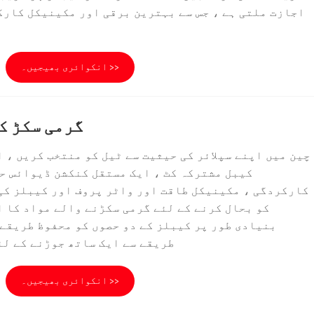
اجازت ملتی ہے ، جس سے بہترین برقی اور مکینیکل کارک
انکوائری بھیجیں۔ >>
گرمی سکڑ ک
چین میں اپنے سپلائر کی حیثیت سے ٹیل کو منتخب کریں ، 
کیبل مشترکہ کٹ ، ایک مستقل کنکشن ڈیوائس حا
کارکردگی ، مکینیکل طاقت اور واٹر پروف اور کیبلز کی
کو بحال کرنے کے لئے گرمی سکڑنے والے مواد کا 
بنیادی طور پر کیبلز کے دو حصوں کو محفوظ طریقے 
طریقے سے ایک ساتھ جوڑنے کے لئ
انکوائری بھیجیں۔ >>