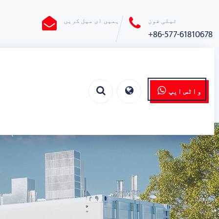
ٹیلی فون
ہمیں ای میل کریں
+86-577-61810678
واٹس ایپ