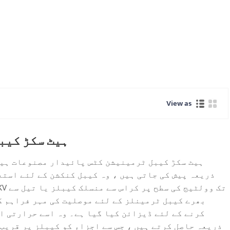
View as
ہیٹ سکڑ کیب
ہیٹ سکڑ کیبل ٹرمینیشن کٹس پائیدار مصنوعات ہیں
ذریعہ پیش کی جاتی ہیں ، وہ کیبل کنکشن کے لئے است
بھرے کیبل ٹرمینلز کے لئے موصلیت کی مہر فراہم ک
کرنے کے لئے ڈیزائن کیا گیا ہے۔ وہ اسے حرارتی ا
ذریعہ حاصل کرتے ہیں ، جس سے اجزاء کو کیبلز پر قریب