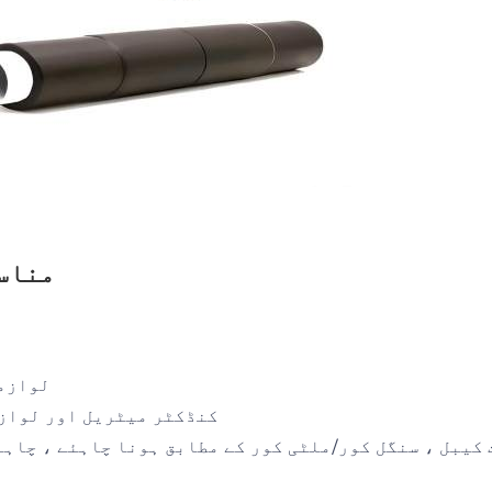
مناس
laces 
cun کنڈکٹر میٹریل اور لو
ساخت کیبل ، سنگل کور/ملٹی کور کے مطابق ہونا چاہئے ، چا