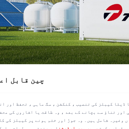
چین قابل اع
ڈیٹا کیبلز کی تنصیب ، کنکشن ، سگ ماہی ، تحفظ اور ان
ی اور تناؤ سے بچانے کے بعد ، وہ طاقت یا اشاروں کی مح
ں وغیرہ شامل ہیں۔ وہ جوڑ اور ختم ہونے پر کیبلز کی کا
برقرار رکھتے ہیں ،
سب اسٹیشن
اور صنعتی سہولیات ، ایک