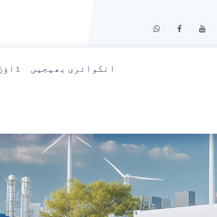
انکوائری بھیجیں
ڈاؤن