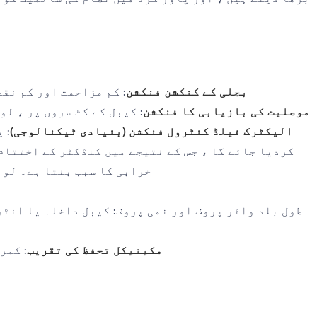
1. بجلی کے کنکشن فنکشن
: کم مزاحمت اور کم نق
2. موصلیت کی بازیابی کا فنکشن
: کیبل کے کٹ سروں پر ، ل
3. الیکٹرک فیلڈ کنٹرول فنکشن (بنیادی ٹیکنالوجی)
: 
کردیا جائے گا ، جس کے نتیجے میں کنڈکٹر کے اختتام 
خرابی کا سبب بنتا ہے۔ لوا
- طول بلد واٹر پروف اور نمی پروف: کیبل داخلہ یا ان
5. مکینیکل تحفظ کی تقریب
: کمز