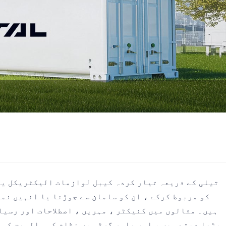
تیلی کے ذریعہ تیار کردہ کیبل لوازمات الیکٹریکل یا 
کو مربوط کرکے ، ان کو سامان سے جوڑنا یا انہیں نم
ہیں۔ مثالوں میں کنیکٹر ، مہریں ، اصطلاحات اور رسیا
بڑھا دیتے ہیں ، اور پاور گرڈ میں نظام کی سالمیت کو 