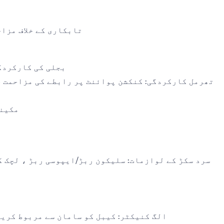
• دفن/اوورہیڈ ، دفن شدہ نمی اور سنکنرن کے خلاف مزاحم ہونا چاہئے ، اوور 
• بجلی کی کارکرد
• مکی
• الگ کنیکٹر: کیبل کو سامان سے مربوط کری