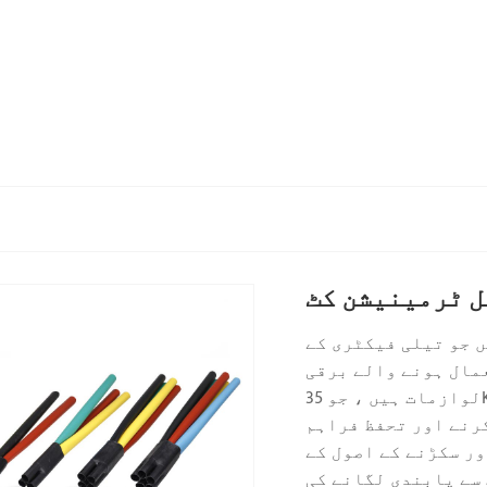
ل ٹرمینیشن کٹ
 جو تیلی فیکٹری کے
عمال ہونے والے برقی
لوازمات ہیں ، جو 35KV تک وولٹیج کی سطح پر کراس سے منسلک کیبلز یا تیل سے
رنے اور تحفظ فراہم
ور سکڑنے کے اصول کے
 سے پابندی لگانے کی