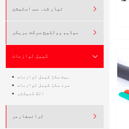
تیار شدہ سب اسٹیشن

میڈیم وولٹیج سرکٹ بریکر

کیبل لوازمات

ہیٹ سکڑ کیبل لوازمات
سرد سکڑ کیبل لوازمات
الگ کنیکٹر
ٹرانسفارمر
