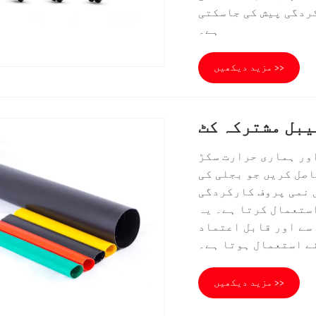
ردگی پیش کی جاسکتی
ہے۔
مزید دیکھیں >>
یبل مشترکہ کٹ
اور ہماری حرارت سکڑ
صل کریں جو بجلی کی
 نمی پروف کارکردگی
استعمال کرتا ہے۔ یہ
سے اور قابل اعتماد
ے استعمال ہوتا ہے۔
مزید دیکھیں >>