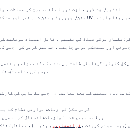
• انڈور/آؤٹ ڈور ، آؤٹ ڈور کے لئے سورج کی حفاظت ، و
ہیڈ کو موسمی اور UV تابکاری کے خلاف مزاحم ہونا چاہئے۔
گی: یکساں برقی فیلڈ کی تقسیم ، قابل اعتماد موصلیت ک
نیکل کارکردگی: اعلی طاقت ، پہننے کے لئے مزاحم ، تنصی
• موسم کی مزاحمت/سنک
• گرمی سکڑ لوازمات: حرارتی نظام کے بع
• پہلے سے جمع شدہ لوازمات: انسٹال کرنے میں
ں (جیسے سوئچ کیبنٹ ،
ٹرانسفارمر
، وغیرہ) ، مماثل کنڈک