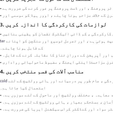
اٹر پروفنگ ، اور ڈسٹ پروفنگ پر غور کرنے کی ضرورت ہے
3. لوازمات کی کارکردگی کا اندازہ کریں
ی کارکردگی ، کم ڈائی الیکٹرک نقصان کو یقینی بنائیں
ter تھرمل کارکردگی: کنکشن پوائنٹ پر رابطے کی مزاحمت چھوٹی اور مستحکم ہونی چاہئے ، جس میں گرمی کی اچھی کھپت ہوتی ہے ، اور تھرمل توسیع اور سنکچن کو اپنانے
کے قابل ہونا چاہئے۔
ب اور آپریشن کے دوران تناؤ کا مقابلہ کرنے کے قابل۔
نرن مزاحمت: اینٹی ایجنگ ، مضبوط ماحولیاتی رواداری
4. مناسب آلات کی قسم منتخب کریں
cold سرد سکڑ کے لوازمات: سلیکون ربڑ/ایپوسی ربڑ ، لچک کے ساتھ ، تنصیب کے بعد معاہدہ ، اچھی سگ ماہی کی کارکردگی ، عام طور پر درمیانے اور ہائی وولٹیج کے لئے
استعمال کیا جاتا ہے۔
د معاہدہ ، مختلف وولٹیج اور ماحول کے لئے موزوں ہے۔
 آسان ، مستحکم معیار ، ہائی وولٹیج کے لئے موزوں ہے۔
ٹر مواد اور کنڈکٹر کراس سیکشنل ایریا کی ضرورت ہے۔