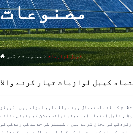
مصنوعات
کیبل لوازمات
مصنوعات
گھر
تماد کیبل لوازمات تیار کرنے والا
تظام کے لئے استعمال ہونے والے اہم اجزاء ہیں۔ کیبلز
فوظ ، قابل اعتماد اور موثر ٹرانسمیشن کو یقینی بناتے
رکردگی کو بحال کرتے ہیں ، کیبلز کی خدمت کی زندگی کو
 ساتھ کیبلز کے ساتھ ایک مکمل اور فعال نیٹ ورک تشکیل