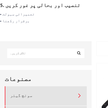
5. تنصیب اور بحالی پر غور کریں
• تعمیراتی سہولت
• برقرار رکھنا
مصنوعات
سوئچ گیئر
