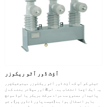
آؤٹ ڈور آٹو ریکوزر
تیلی کو آپ کے آؤٹ ڈور آٹو ریکلوزر مینوفیکچرر
اور سپلائر بننے کے ل it یہ ایک اچھا انتخاب ہے۔ اس
پائیدار مصنوع سے مراد سرکٹ بریکر یا لوڈ سوئچ
باہر انسٹال ہوا ہے (جیسے پاور ڈنڈوں پر) ، جو