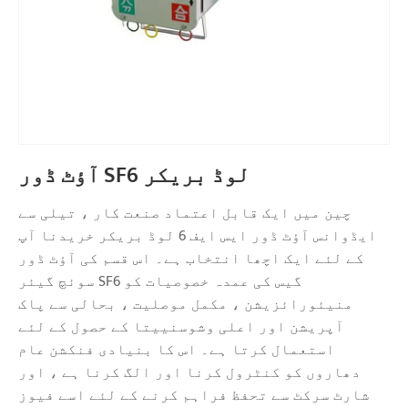
آؤٹ ڈور SF6 لوڈ بریکر
چین میں ایک قابل اعتماد صنعت کار ، تیلی سے
ایڈوانس آؤٹ ڈور ایس ایف 6 لوڈ بریکر خریدنا آپ
کے لئے ایک اچھا انتخاب ہے۔ اس قسم کی آؤٹ ڈور
سوئچ گیئر SF6 گیس کی عمدہ خصوصیات کو
منیئورائزیشن ، مکمل موصلیت ، بحالی سے پاک
آپریشن اور اعلی وشوسنییتا کے حصول کے لئے
استعمال کرتا ہے۔ اس کا بنیادی فنکشن عام
دھاروں کو کنٹرول کرنا اور الگ کرنا ہے ، اور
شارٹ سرکٹ سے تحفظ فراہم کرنے کے لئے اسے فیوز