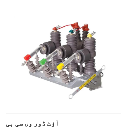
آؤٹ ڈور وی سی بی