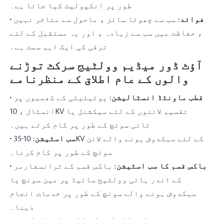
طور پر انکپولیٹ کیا جاتا ہے۔
· فوائد
: سب سے چھوٹا سائز ، ماحول سے متاثر نہیں
، حفاظت میں سب سے زیادہ ، اور یہ مستقبل کے لئے
ترقی کی ایک اہم سمت ہے۔
آؤٹ ڈور میڈیم وولٹیج سرکٹ توڑنے
والوں کے عام اطلاق کے منظرنامے
· قطب ماونٹڈ انسٹالیشن
: یوٹیلیٹی کے کھمبوں پر
انسٹال ، 10KV تقسیم لائنوں کے لئے سیکشنل یا
ٹائی سوئچ کے طور پر کام کرتے ہیں۔
· سب اسٹیشن
: 10-35KV کے لئے سبکدوش ہونے والے لائن
سوئچ کے طور پر کام کرنا۔
· باکس قسم کا سب اسٹیشن
: باکس قسم کے ٹرانسفارمر
کے اندر ہائی وولٹیج سائیڈ پر مین سوئچ یا
سبکدوش ہونے والے سوئچ کے طور پر خدمات انجام
دینا۔