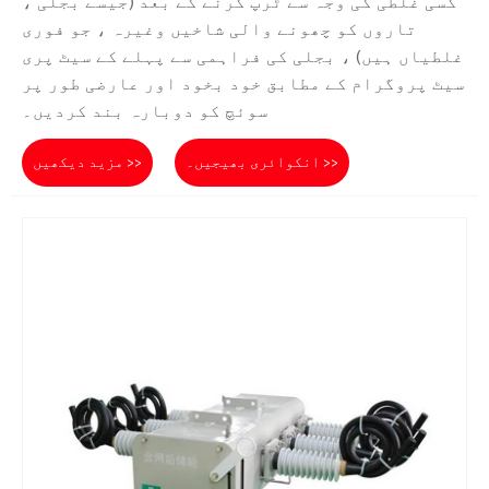
کسی غلطی کی وجہ سے ٹرپ کرنے کے بعد (جیسے بجلی ،
تاروں کو چھونے والی شاخیں وغیرہ ، جو فوری
غلطیاں ہیں) ، بجلی کی فراہمی سے پہلے کے سیٹ پری
سیٹ پروگرام کے مطابق خود بخود اور عارضی طور پر
سوئچ کو دوبارہ بند کردیں۔
انکوائری بھیجیں۔ >>
مزید دیکھیں >>