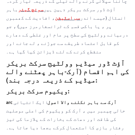
چائنا سپلائی کرنے والے تیلی کے ذریعہ تیار کردہ
آؤٹ ڈور سرکٹ بریکر ذہین ہیں
سوئچ گیئر
باہر
انسٹال (جیسے اندر
سب اسٹیشن
، افادیت کے کھمبوں
پر ، یا باکس قسم کے ٹرانسفارمرز میں) ، جو
درمیانے وولٹیج کی سطح پر عام اور غلطی کے دھارے
کو قابل اعتماد طریقے سے جوڑنے ، لے جانے اور
منقطع کرنے کے لئے ڈیزائن کیا گیا ہے۔
آؤٹ ڈور میڈیم وولٹیج سرکٹ بریکر
کی اہم اقسام (آرک-باہر پھٹنے والے
میڈیم کے ذریعہ درجہ بند):
ویکیوم سرکٹ بریکر:
arc آرک سے باہر نکلنے والا اصول
: ایک انتہائی
خالی چیمبر میں ، آرک کو ویکیوم کی اعلی موصلیت
کی طاقت اور دھات کے بخارات کے پلازما کی تیز
رفتار بازی کا استعمال کرکے بجھا دیا جاتا ہے۔