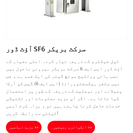
آؤٹ ڈور SF6 سرکٹ بریکر
ٹیل فیکٹری کے ذریعہ تیار کردہ اعلی معیار کے
آؤٹ ڈور ایس ایف 6 سرکٹ بریکر بیرونی ماحول میں
نصب ہائی وولٹیج سوئچ گیئر کی ایک قسم ہے ، جس
میں سلفر ہیکسفلوورائڈ (ایس ایف 6) گیس کو آرک-
پھیلانے اور موصلیت کے ذریعہ کے طور پر استعمال
کیا جاتا ہے۔ اگر آپ مزید معلومات اور تکنیکی
خدمات حاصل کرنا چاہتے ہیں تو ، براہ کرم ابھی
ٹیلئی سے رابطہ کریں!
انکوائری بھیجیں۔ >>
مزید دیکھیں >>