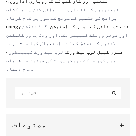
· صنعتی اور کان کنی کے کاروباری اداروں
:
فیکٹریوں کے لئے اہم آنے والی لائن یا ورکشاپ
برانچ کی تقسیم کے سوئچ کے طور پر کام کرنا۔
energy نئے توانائی کے بجلی کے اسٹیشن
: گرڈ کنکشن
اور فوٹو وولٹک کمبینر بکس اور ونڈ پاور کلیکشن
لائنوں کے تحفظ کے لئے استعمال کیا جاتا ہے۔
· شہری کیبل لوپ نیٹ ورک
: لوپ نیٹ ورک کیبینٹوں
میں کور سرکٹ بریکر یونٹ کی حیثیت سے خدمات
انجام دینا۔
مصنوعات