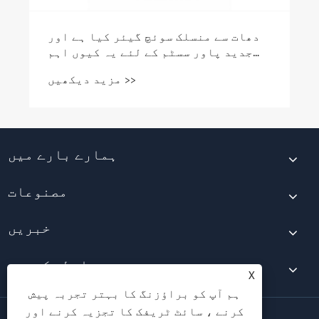
ہمارے بارے میں
مصنوعات
خبریں
ہم سے رابطہ کریں۔
X
ہم آپ کو براؤزنگ کا بہتر تجربہ پیش
کرنے ، سائٹ ٹریفک کا تجزیہ کرنے اور