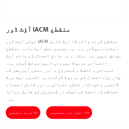
آؤٹ ڈور IACM منقطع
تیلی آؤٹ ڈور IACM منقطع کرنے والے کا ایک قابل
اعتماد سپلائر ہے۔ یہ مصنوع محض ایک سادہ منقطع
سوئچ نہیں ہے۔ بلکہ ، یہ جامع افعال کے ساتھ ایک
انتہائی مربوط بیرونی ذہین سوئچ گیئر ہے۔
تنہائی ، تحفظ ، کنٹرول ، اور دستی آپریشن کے
چار بڑے افعال کو مربوط کرکے ، یہ تقسیم نیٹ ورک
لائنوں ، خودکار غلطی تنہائی ، اور قابل اعتماد
حفاظت کے تحفظ کے لچکدار کنٹرول کو قابل بناتا
ہے۔
انکوائری بھیجیں۔ >>
مزید دیکھیں >>