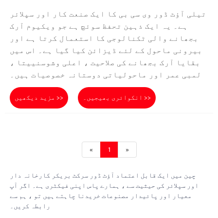
تیلی آؤٹ ڈور وی سی بی کا ایک صنعت کار اور سپلائر
ہے۔ یہ ایک ذہین تحفظ سوئچ ہے جو ویکیوم آرک
بجھانے والی ٹکنالوجی کا استعمال کرتا ہے اور
بیرونی ماحول کے لئے ڈیزائن کیا گیا ہے۔ اس میں
بقایا آرک بجھانے کی صلاحیت ، اعلی وشوسنییتا ،
لمبی عمر اور ماحولیاتی دوستانہ خصوصیات ہیں۔
انکوائری بھیجیں۔ >>
مزید دیکھیں >>
«
1
»
چین میں ایک قابل اعتماد آؤٹ ڈور سرکٹ بریکر کارخانہ دار
اور سپلائر کی حیثیت سے ، ہمارے پاس اپنی فیکٹری ہے۔ اگر آپ
معیار اور پائیدار مصنوعات خریدنا چاہتے ہیں تو ، ہم سے
رابطہ کریں۔