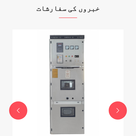
خبروں کی سفارشات
اپنے برقی نظام کے لیے کم وولٹیج
سوئچ گیئر کیوں منتخب کریں؟
مزید دیکھیں >>

