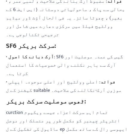
· فوائد
: مضبوط آرک بنانے کی صلاحیت ، لمبی عمر ،
بحالی سے پاک ، ماحولیاتی دوستانہ (ایس ایف 6 کے
بغیر) ، چھوٹا سائز۔ یہ فی الحال آؤٹ ڈور میڈیم
وولٹیج فیلڈ میں مرکزی دھارے میں شامل اور
ترجیحی ٹکنالوجی ہے۔
SF6 سرکٹ بریکر:
: SF6 گیس کی عمدہ موصلیت اور
· آرک دبانے کا اصول
آرک سے باہر نکلنے والی خصوصیات کا استعمال
کرتا ہے۔
· فوائد
: اعلی وولٹیج اور اعلی موجودہ ایپلی
کیشنز کے ل suitable موزوں آرک-نکالنے کی صلاحیت۔
ٹھوس موصلیت سرکٹ بریکر:
curction تمام اہم سرکٹ اجزاء جیسے ویکیوم
انٹرپٹر چیمبر کو مکمل طور پر منسلک اور موصل
ماڈیول کی تشکیل کے ل ep ایپوسی رال کے ساتھ مکمل