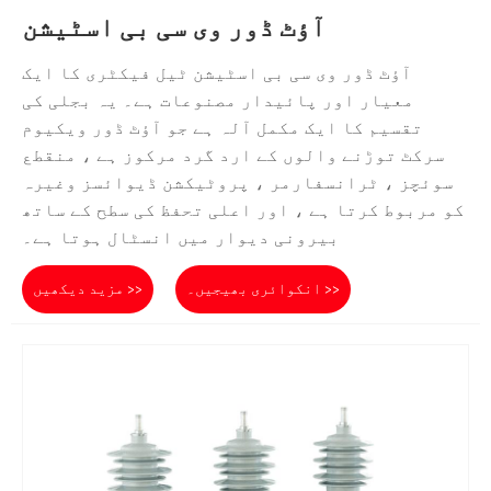
آؤٹ ڈور وی سی بی اسٹیشن
آؤٹ ڈور وی سی بی اسٹیشن ٹیل فیکٹری کا ایک
معیار اور پائیدار مصنوعات ہے۔ یہ بجلی کی
تقسیم کا ایک مکمل آلہ ہے جو آؤٹ ڈور ویکیوم
سرکٹ توڑنے والوں کے ارد گرد مرکوز ہے ، منقطع
سوئچز ، ٹرانسفارمر ، پروٹیکشن ڈیوائسز وغیرہ
کو مربوط کرتا ہے ، اور اعلی تحفظ کی سطح کے ساتھ
بیرونی دیوار میں انسٹال ہوتا ہے۔
انکوائری بھیجیں۔ >>
مزید دیکھیں >>