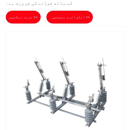
کے ساتھ جوڑنے کی ضرورت ہے۔
انکوائری بھیجیں۔ >>
مزید دیکھیں >>