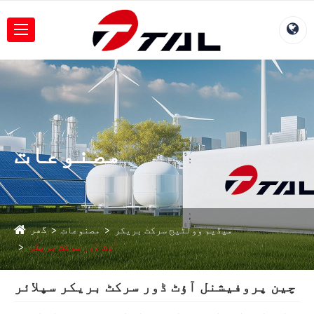
مصنوعات
گھر
میڈیم وولٹیج سرکٹ بریکر
مصنوعات
آؤٹ ڈور سرکٹ بریکر
چین پروفیشنل آؤٹ ڈور سرکٹ بریکر سپلائر